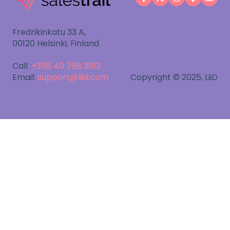
Fredrikinkatu 33 A,
00120 Helsinki, Finland
Call :
+358 40 768 3813
Email:
support@liid.com
Copyright © 2025, LiiD