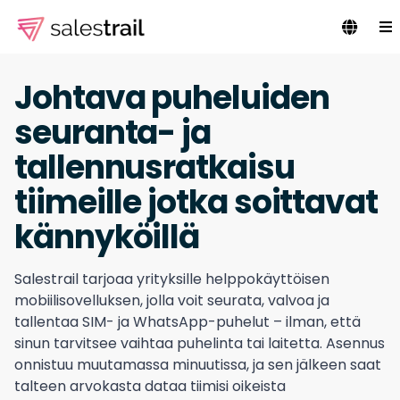
Johtava puheluiden
seuranta- ja
tallennusratkaisu
tiimeille jotka soittavat
kännyköillä
Salestrail tarjoaa yrityksille helppokäyttöisen
mobiilisovelluksen, jolla voit seurata, valvoa ja
tallentaa SIM- ja WhatsApp-puhelut – ilman, että
sinun tarvitsee vaihtaa puhelinta tai laitetta. Asennus
onnistuu muutamassa minuutissa, ja sen jälkeen saat
talteen arvokasta dataa tiimisi oikeista