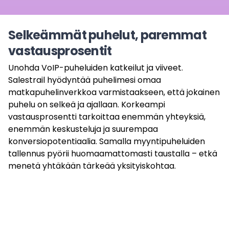
Selkeämmät puhelut, paremmat
vastausprosentit
Unohda VoIP-puheluiden katkeilut ja viiveet.
Salestrail hyödyntää puhelimesi omaa
matkapuhelinverkkoa varmistaakseen, että jokainen
puhelu on selkeä ja ajallaan. Korkeampi
vastausprosentti tarkoittaa enemmän yhteyksiä,
enemmän keskusteluja ja suurempaa
konversiopotentiaalia. Samalla myyntipuheluiden
tallennus pyörii huomaamattomasti taustalla – etkä
menetä yhtäkään tärkeää yksityiskohtaa.