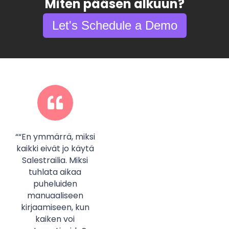
Miten pääsen alkuun?
Let's Schedule a Demo
““En ymmärrä, miksi
“Innovatiivisen
kaikki eivät jo käytä
mobiilisovelluksen
Salestrailia. Miksi
lisäksi olemme
tuhlata aikaa
todella tyytyväisiä
puheluiden
asiakaspalvelun
manuaaliseen
tasoon ja siihen,
kirjaamiseen, kun
kuinka aidosti he
kaiken voi
paneutuvat