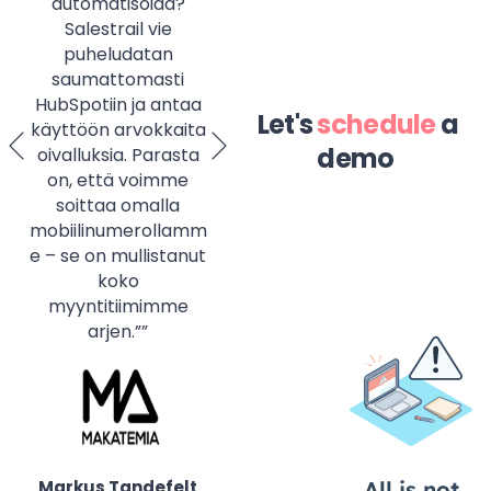
automatisoida?
tarpeisiimme. Paras
Salestrail vie
Salesforce-
puheludatan
kokemuksemme
saumattomasti
tähän mennessä!"
HubSpotiin ja antaa
Let's
schedule
a
käyttöön arvokkaita
demo
oivalluksia. Parasta
on, että voimme
soittaa omalla
mobiilinumerollamm
Lauri Hyry
e – se on mullistanut
Salesforce user since
koko
2010
myyntitiimimme
arjen.””
Markus Tandefelt