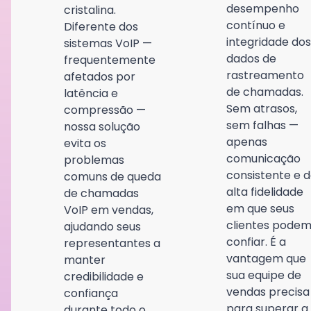
desempenho
cristalina.
contínuo e
Diferente dos
integridade dos
sistemas VoIP —
dados de
frequentemente
rastreamento
afetados por
de chamadas.
latência e
Sem atrasos,
compressão —
sem falhas —
nossa solução
apenas
evita os
comunicação
problemas
consistente e 
comuns de queda
alta fidelidade
de chamadas
em que seus
VoIP em vendas,
clientes pode
ajudando seus
confiar. É a
representantes a
vantagem que
manter
sua equipe de
credibilidade e
vendas precisa
confiança
para superar a
durante todo o