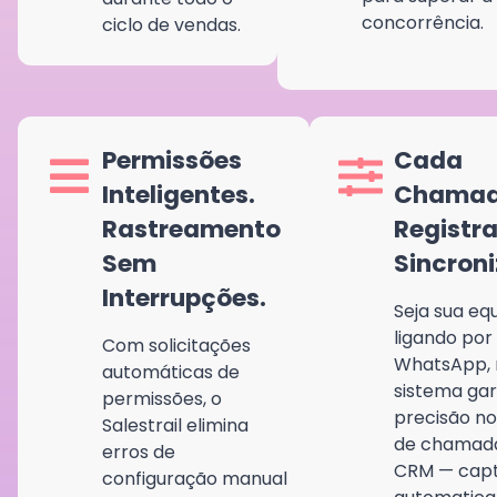
concorrência.
ciclo de vendas.
Permissões
Cada
Inteligentes.
Chamad
Rastreamento
Registr
Sem
Sincron
Interrupções.
Seja sua eq
ligando por
Com solicitações
WhatsApp, 
automáticas de
sistema ga
permissões, o
precisão no
Salestrail elimina
de chamad
erros de
CRM — cap
configuração manual